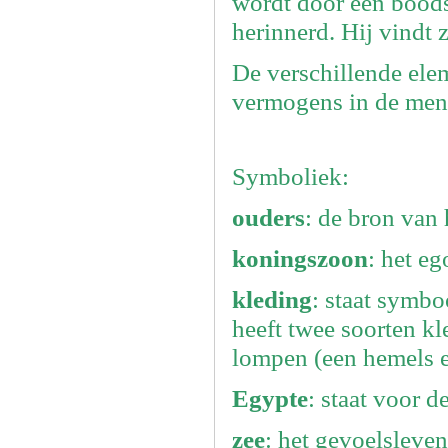
wordt door een boods
herinnerd. Hij vindt 
De verschillende ele
vermogens in de mens
Symboliek:
ouders
: de bron van
koningszoon
: het eg
kleding
: staat symb
heeft twee soorten k
lompen (een hemels e
Egypte
: staat voor d
zee
: het gevoelsleven