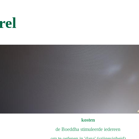
rel
kosten
de Boeddha stimuleerde iedereen
om te oefenen in 'dana' (vrijgevigheid)